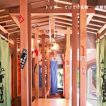
トップ
てけてけ名物
店舗