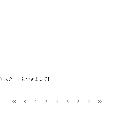
割〕スタートにつきまして】
2
3
4
5
6